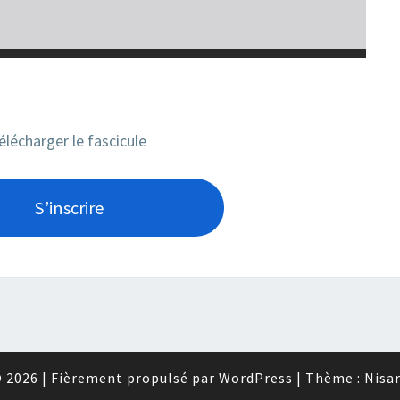
élécharger le fascicule
S’inscrire
 2026
|
Fièrement propulsé par
WordPress
|
Thème :
Nisa